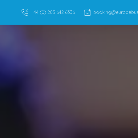
+44 (0) 203 642 6336
booking@europebusr