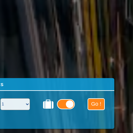
cs
Go !