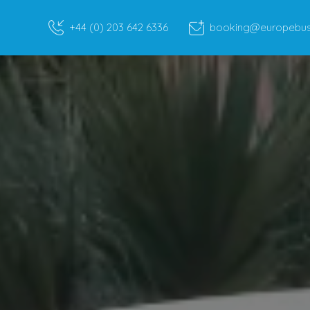
+44 (0) 203 642 6336
booking@europebusr