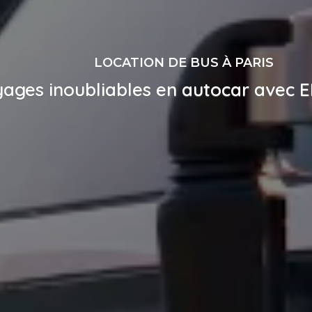
LOCATION DE BUS À PARIS
ages inoubliables en autocar avec E