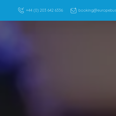
+44 (0) 203 642 6336
booking@europebusr